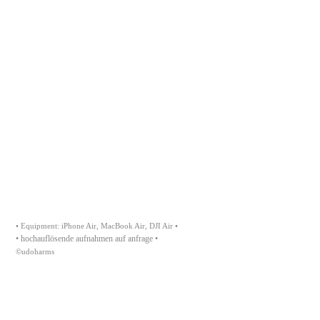
mirtiotissa beach
rotes meer
göreme
cristo redentor
münchen
• Equipment: iPhone Air, MacBook Air, DJI Air •
• hochauflösende aufnahmen auf anfrage •
©udoharms