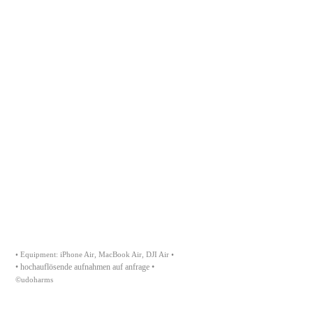
rotes meer
göreme
cristo redentor
münchen
• Equipment: iPhone Air, MacBook Air, DJI Air •
• hochauflösende aufnahmen auf anfrage •
©udoharms