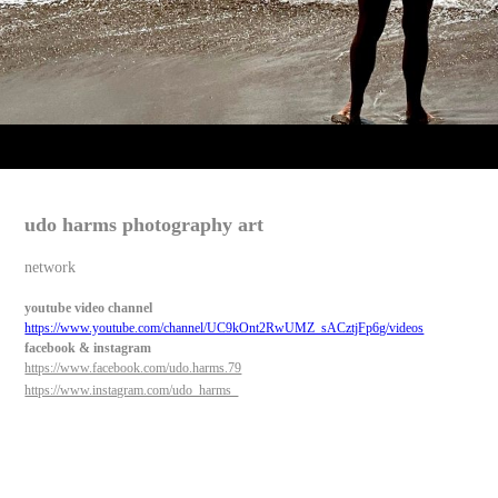
udo harms photography art
network
youtube
video channel
https://www.youtube.com/channel/UC9kOnt2RwUMZ_sACztjFp6g/videos
f
acebook & instagram
https://www.facebook.com/udo.harms.79
https://www.instagram.com/udo_harms_